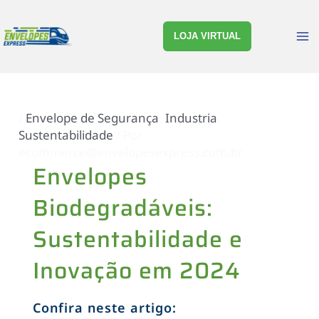
Ir
Post
M
para
navigation
LOJA VIRTUAL
M
o
conteúdo
/
Envelope de Segurança
,
Industria
,
Sustentabilidade
/ Por
ecommerce@envelopesexpress.com.br
Envelopes
Biodegradáveis:
Sustentabilidade e
Inovação em 2024
Confira neste artigo: