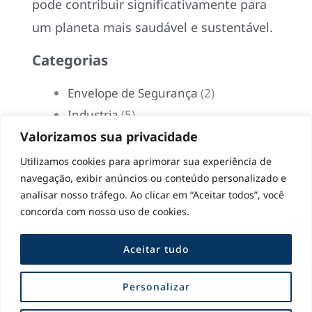
pode contribuir significativamente para
um planeta mais saudável e sustentável.
Categorias
Envelope de Segurança
(2)
Industria
(5)
Valorizamos sua privacidade
Notícias
(1)
Sustentabilidade
(3)
Utilizamos cookies para aprimorar sua experiência de
navegação, exibir anúncios ou conteúdo personalizado e
analisar nosso tráfego. Ao clicar em “Aceitar todos”, você
concorda com nosso uso de cookies.
←
Post anterior
Post seguinte
→
Aceitar tudo
Personalizar
Copyright © 2026 Envelopes Express