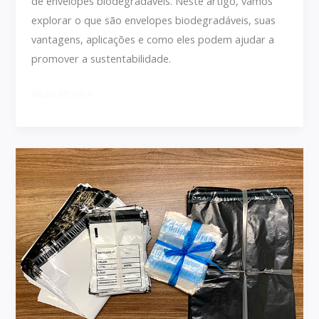
de envelopes biodegradáveis. Neste artigo, vamos
explorar o que são envelopes biodegradáveis, suas
vantagens, aplicações e como eles podem ajudar a
promover a sustentabilidade.
Read More »
O
Poder
dos
Envelopes
Personalizados:
Destaque-
se
com
Estilo